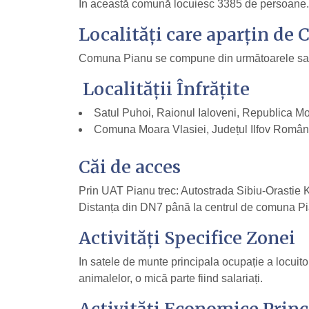
În această comună locuiesc 3385 de persoane.
Localități care aparțin de
Comuna Pianu se compune din următoarele sate: 
Localităţii Înfrăţite
Satul Puhoi, Raionul Ialoveni, Republica M
Comuna Moara Vlasiei, Județul Ilfov Român
Căi de acces
Prin UAT Pianu trec: Autostrada Sibiu-Orastie
Distanța din DN7 până la centrul de comuna Pi
Activităţi Specifice Zonei
In satele de munte principala ocupație a locuito
animalelor, o mică parte fiind salariați.