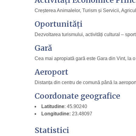
Activități Economice Princ
Creșterea Animalelor, Turism și Servicii, Agricu
Oportunități
Dezvoltarea turismului, activități cultural – spor
Gară
Cea mai apropiată gară este Gara din Vint, la o
Aeroport
Distanța din centru de comună până la aeroport
Coordonate geografice
Latitudine
: 45.90240
Longitudine:
23.48097
Statistici