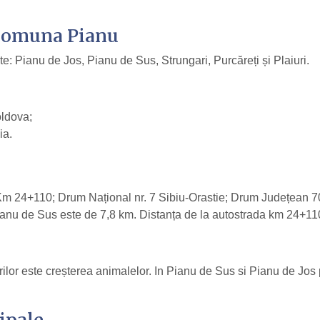
 Comuna Pianu
Pianu de Jos, Pianu de Sus, Strungari, Purcăreți și Plaiuri.
oldova;
ia.
 Km 24+110; Drum Național nr. 7 Sibiu-Orastie; Drum Județean 
anu de Sus este de 7,8 km. Distanța de la autostrada km 24+11
rilor este creșterea animalelor. In Pianu de Sus si Pianu de Jos 