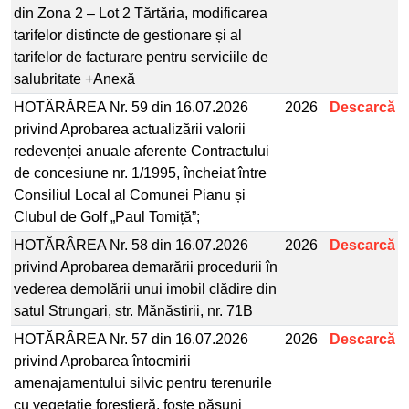
din Zona 2 – Lot 2 Tărtăria, modificarea
tarifelor distincte de gestionare și al
tarifelor de facturare pentru serviciile de
salubritate +Anexă
HOTĂRÂREA Nr. 59 din 16.07.2026
2026
Descarcă
privind Aprobarea actualizării valorii
redevenței anuale aferente Contractului
de concesiune nr. 1/1995, încheiat între
Consiliul Local al Comunei Pianu și
Clubul de Golf „Paul Tomiță”;
HOTĂRÂREA Nr. 58 din 16.07.2026
2026
Descarcă
privind Aprobarea demarării procedurii în
vederea demolării unui imobil clădire din
satul Strungari, str. Mănăstirii, nr. 71B
HOTĂRÂREA Nr. 57 din 16.07.2026
2026
Descarcă
privind Aprobarea întocmirii
amenajamentului silvic pentru terenurile
cu vegetație forestieră, foste pășuni