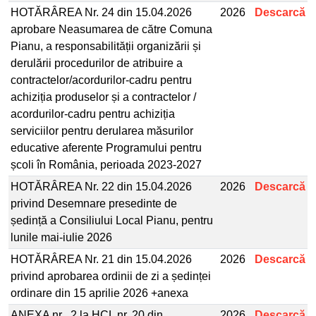
HOTĂRÂREA Nr. 24 din 15.04.2026
2026
Descarcă
aprobare Neasumarea de către Comuna
Pianu, a responsabilității organizării și
derulării procedurilor de atribuire a
contractelor/acordurilor-cadru pentru
achiziția produselor și a contractelor /
acordurilor-cadru pentru achiziția
serviciilor pentru derularea măsurilor
educative aferente Programului pentru
școli în România, perioada 2023-2027
HOTĂRÂREA Nr. 22 din 15.04.2026
2026
Descarcă
privind Desemnare presedinte de
ședință a Consiliului Local Pianu, pentru
lunile mai-iulie 2026
HOTĂRÂREA Nr. 21 din 15.04.2026
2026
Descarcă
privind aprobarea ordinii de zi a ședinței
ordinare din 15 aprilie 2026 +anexa
ANEXA nr . 2 la HCL nr. 20 din
2026
Descarcă