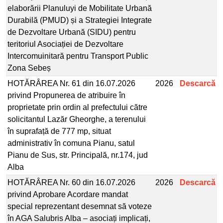
elaborării Planuluyi de Mobilitate Urbană
Durabilă (PMUD) și a Strategiei Integrate
de Dezvoltare Urbană (SIDU) pentru
teritoriul Asociației de Dezvoltare
Intercomuinitară pentru Transport Public
Zona Sebeș
HOTĂRÂREA Nr. 61 din 16.07.2026
2026
Descarcă
privind Propunerea de atribuire în
proprietate prin ordin al prefectului către
solicitantul Lazăr Gheorghe, a terenului
în suprafață de 777 mp, situat
administrativ în comuna Pianu, satul
Pianu de Sus, str. Principală, nr.174, jud
Alba
HOTĂRÂREA Nr. 60 din 16.07.2026
2026
Descarcă
privind Aprobare Acordare mandat
special reprezentant desemnat să voteze
în AGA Salubris Alba – asociați implicați,