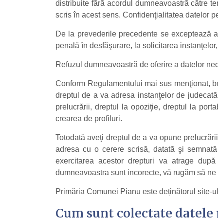
distribuite fără acordul dumneavoastră către ter
scris în acest sens. Confidenţialitatea datelor 
De la prevederile precedente se exceptează anu
penală în desfăşurare, la solicitarea instanţelor
Refuzul dumneavoastră de oferire a datelor neces
Conform Regulamentului mai sus menţionat, benef
dreptul de a va adresa instanţelor de judecată. A
prelucrării, dreptul la opoziţie, dreptul la por
crearea de profiluri.
Totodată aveţi dreptul de a va opune prelucrării 
adresa cu o cerere scrisă, datată şi semnată l
exercitarea acestor drepturi va atrage după
dumneavoastra sunt incorecte, vă rugăm să ne i
Primăria Comunei Pianu este deținătorul site-ul
Cum sunt colectate datele 