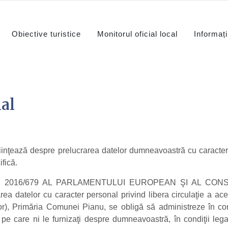
Obiective turistice
Monitorul oficial local
Informați
al
iinţează despre prelucrarea datelor dumneavoastră cu caracter
fică.
 2016/679 AL PARLAMENTULUI EUROPEAN ŞI AL CONSILIULU
area datelor cu caracter personal privind libera circulaţie a ac
r), Primăria Comunei Pianu, se obligă să administreze în cond
 pe care ni le furnizaţi despre dumneavoastră, în condiţii leg