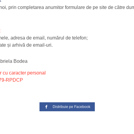
noi, prin completarea anumitor formulare de pe site de către dum
t
ele, adresa de email, numărul de telefon;
te și arhivă de email-uri.
abriela Bodea
r cu caracter personal
/679-RPDCP
Distribuie pe Facebook