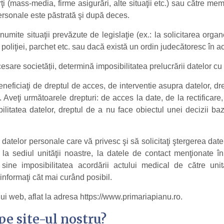
ţi (mass-media, firme asigurări, alte situaţii etc.) sau către mem
personale este păstrată şi după deces.
mite situaţii prevăzute de legislaţie (ex.: la solicitarea org
, poliţiei, parchet etc. sau dacă există un ordin judecătoresc în a
are societății, determină imposibilitatea prelucrării datelor cu
iciaţi de dreptul de acces, de interventie asupra datelor, drep
veţi următoarele drepturi: de acces la date, de la rectificare, "
tabilitatea datelor, dreptul de a nu face obiectul unei decizii 
datelor personale care vă privesc şi să solicitaţi ştergerea date
a sediul unităţii noastre, la datele de contact menţionate în a
 sine imposibilitatea acordării actului medical de către un
nformaţi căt mai curând posibil.
ui web, aflat la adresa https://www.primariapianu.ro.
pe site-ul nostru?