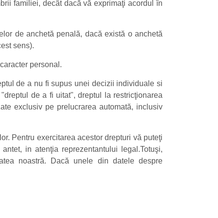
brii familiei, decât dacă vă exprimaţi acordul în
anelor de anchetă penală, dacă există o anchetă
cest sens).
 caracter personal.
tul de a nu fi supus unei decizii individuale si
dreptul de a fi uitat", dreptul la restricţionarea
bazate exclusiv pe prelucrarea automată, inclusiv
lor. Pentru exercitarea acestor drepturi vă puteţi
ntet, in atenţia reprezentantului legal.Totuşi,
itatea noastră. Dacă unele din datele despre