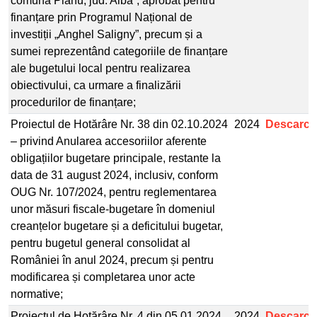
comuna Pianu, jud. Alba”, aprobat pentru
finanțare prin Programul Național de
investiții „Anghel Saligny”, precum și a
sumei reprezentând categoriile de finanțare
ale bugetului local pentru realizarea
obiectivului, ca urmare a finalizării
procedurilor de finanțare;
Proiectul de Hotărâre Nr. 38 din 02.10.2024
2024
Descarcă
– privind Anularea accesoriilor aferente
obligațiilor bugetare principale, restante la
data de 31 august 2024, inclusiv, conform
OUG Nr. 107/2024, pentru reglementarea
unor măsuri fiscale-bugetare în domeniul
creanțelor bugetare și a deficitului bugetar,
pentru bugetul general consolidat al
României în anul 2024, precum și pentru
modificarea și completarea unor acte
normative;
Proiectul de Hotărâre Nr. 4 din 05.01.2024
2024
Descarcă