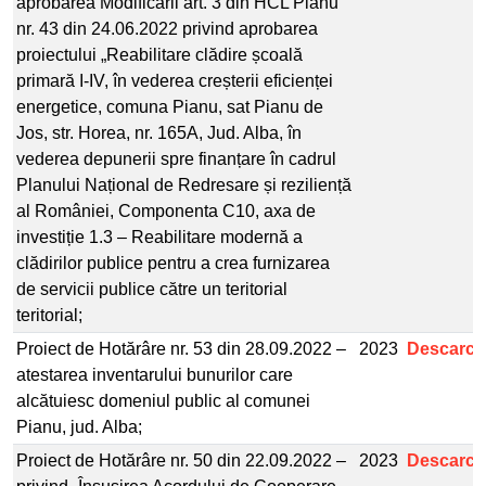
aprobarea Modificării art. 3 din HCL Pianu
nr. 43 din 24.06.2022 privind aprobarea
proiectului „Reabilitare clădire școală
primară I-IV, în vederea creșterii eficienței
energetice, comuna Pianu, sat Pianu de
Jos, str. Horea, nr. 165A, Jud. Alba, în
vederea depunerii spre finanțare în cadrul
Planului Național de Redresare și reziliență
al României, Componenta C10, axa de
investiție 1.3 – Reabilitare modernă a
clădirilor publice pentru a crea furnizarea
de servicii publice către un teritorial
teritorial;
Proiect de Hotărâre nr. 53 din 28.09.2022 –
2023
Descarcă
atestarea inventarului bunurilor care
alcătuiesc domeniul public al comunei
Pianu, jud. Alba;
Proiect de Hotărâre nr. 50 din 22.09.2022 –
2023
Descarcă