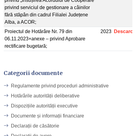
privind „Însușirea Acordului de Cooperare
privind serviciul de gestionare a câinilor
fără stăpân din cadrul Filialei Județene
Alba, a ACOR;
Proiectul de Hotărâre Nr. 79 din
2023
Descarcă
06.11.2023+anexe – privind Aprobare
rectificare bugetară;
Categorii documente
Regulamente privind proceduri administrative
Hotărârile autorității deliberative
Dispozițiile autorității executive
Documente și informații financiare
Declarații de căsătorie
Declarații de avere